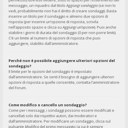
permesso) dovresti vedere, sotto lo spazio per l’inserimento del
messaggio, un riquadro dal titolo
Aggiungi sondaggio
(se non lo
vedi, probabilmente non hai il diritto di creare sondaggi). Basta
inserire un titolo per il sondaggio e almeno due opzioni di
risposta (per inserire un’opzione di risposta, scrivila
nell’apposito spazio e clicca su
Aggiungi un’opzione
). Puoi anche
stabilire i giorni di durata del sondaggio (0 per non porre limiti).
C’è un limite al numero di opzioni di risposta che puoi
aggiungere, stabilito dall’amministratore.
Perché non è possibile aggiungere ulteriori opzioni del
sondaggio?
Il limite per le opzioni del sondaggio è impostato
dall’amministratore. Se senti il bisogno di aggiungere ulteriori
opzioni di risposta a quelle consentite, contatta l’amministratore
del Forum.
Come modifico o cancello un sondaggio?
Come per i messaggi, i sondaggi possono essere modificati e
cancellati solo dai rispettivi autori, dai moderatori e
dall’amministratore. Per modificare un sondaggio, clicca sul
pulsante
Modifica
del primo messaggio (a cui è sempre