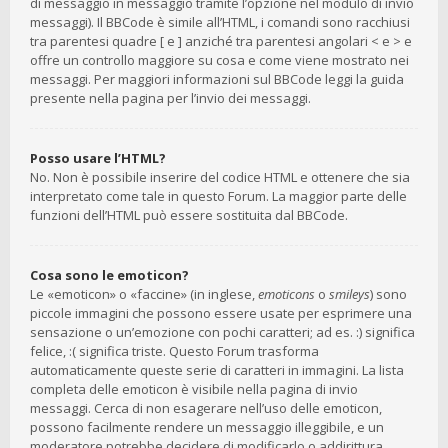
di messaggio in messaggio tramite l’opzione nel modulo di invio
messaggi). Il BBCode è simile all’HTML, i comandi sono racchiusi
tra parentesi quadre [ e ] anziché tra parentesi angolari < e > e
offre un controllo maggiore su cosa e come viene mostrato nei
messaggi. Per maggiori informazioni sul BBCode leggi la guida
presente nella pagina per l’invio dei messaggi.
Posso usare l’HTML?
No. Non è possibile inserire del codice HTML e ottenere che sia
interpretato come tale in questo Forum. La maggior parte delle
funzioni dell’HTML può essere sostituita dal BBCode.
Cosa sono le emoticon?
Le «emoticon» o «faccine» (in inglese,
emoticons
o
smileys
) sono
piccole immagini che possono essere usate per esprimere una
sensazione o un’emozione con pochi caratteri; ad es. :) significa
felice, :( significa triste. Questo Forum trasforma
automaticamente queste serie di caratteri in immagini. La lista
completa delle emoticon è visibile nella pagina di invio
messaggi. Cerca di non esagerare nell’uso delle emoticon,
possono facilmente rendere un messaggio illeggibile, e un
moderatore potrebbe decidere di modificarlo o addirittura