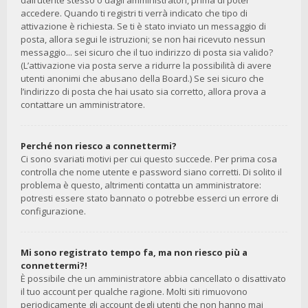
dall’utente stesso o dagli amministratori, prima di poter
accedere. Quando ti registri ti verrà indicato che tipo di
attivazione è richiesta. Se ti è stato inviato un messaggio di
posta, allora segui le istruzioni; se non hai ricevuto nessun
messaggio... sei sicuro che il tuo indirizzo di posta sia valido?
(L’attivazione via posta serve a ridurre la possibilità di avere
utenti anonimi che abusano della Board.) Se sei sicuro che
l’indirizzo di posta che hai usato sia corretto, allora prova a
contattare un amministratore.
Perché non riesco a connettermi?
Ci sono svariati motivi per cui questo succede. Per prima cosa
controlla che nome utente e password siano corretti. Di solito il
problema è questo, altrimenti contatta un amministratore:
potresti essere stato bannato o potrebbe esserci un errore di
configurazione.
Mi sono registrato tempo fa, ma non riesco più a
connettermi?!
È possibile che un amministratore abbia cancellato o disattivato
il tuo account per qualche ragione. Molti siti rimuovono
periodicamente gli account degli utenti che non hanno mai