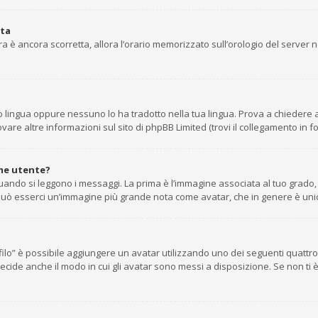
ata
’ora è ancora scorretta, allora l’orario memorizzato sull’orologio del server
 lingua oppure nessuno lo ha tradotto nella tua lingua. Prova a chiedere agl
are altre informazioni sul sito di phpBB Limited (trovi il collegamento in f
me utente?
do si leggono i messaggi. La prima è l’immagine associata al tuo grado, g
tto può esserci un’immagine più grande nota come avatar, che in genere è uni
rofilo” è possibile aggiungere un avatar utilizzando uno dei seguenti quatt
ecide anche il modo in cui gli avatar sono messi a disposizione. Se non ti 