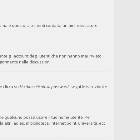
lema è questo, altrimenti contatta un amministratore:
ente gli account degli utenti che non hanno mai inviato
giormente nelle discussioni.
e clicca su
Ho dimenticato la password
, segui le istruzioni e
 che qualcuno possa usare il tuo nome utente. Per
ri, ad es. in biblioteca, Internet point, università, ecc.