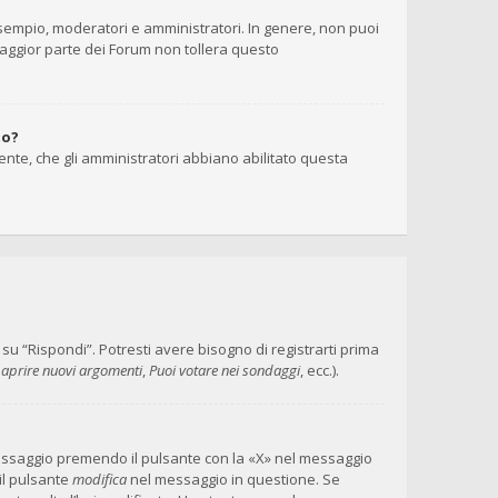
 esempio, moderatori e amministratori. In genere, non puoi
maggior parte dei Forum non tollera questo
to?
ente, che gli amministratori abbiano abilitato questa
 “Rispondi”. Potresti avere bisogno di registrarti prima
 aprire nuovi argomenti
,
Puoi votare nei sondaggi
, ecc.).
messaggio premendo il pulsante con la «X» nel messaggio
il pulsante
modifica
nel messaggio in questione. Se