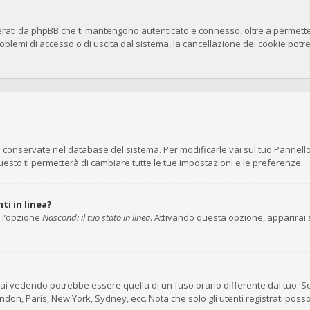
erati da phpBB che ti mantengono autenticato e connesso, oltre a permettert
blemi di accesso o di uscita dal sistema, la cancellazione dei cookie potreb
no conservate nel database del sistema. Per modificarle vai sul tuo Pannell
to ti permetterà di cambiare tutte le tue impostazioni e le preferenze.
ti in linea?
i l’opzione
Nascondi il tuo stato in linea
. Attivando questa opzione, apparirai s
ai vedendo potrebbe essere quella di un fuso orario differente dal tuo. Se
London, Paris, New York, Sydney, ecc. Nota che solo gli utenti registrati pos