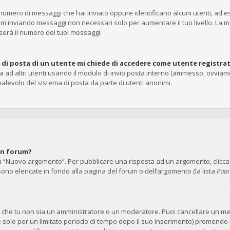
il numero di messaggi che hai inviato oppure identificano alcuni utenti, ad
rum inviando messaggi non necessari solo per aumentare il tuo livello. La 
rà il numero dei tuoi messaggi.
o di posta di un utente mi chiede di accedere come utente registra
ta ad altri utenti usando il modulo di invio posta interno (ammesso, ovviam
alevolo del sistema di posta da parte di utenti anonimi.
un forum?
 “Nuovo argomento”. Per pubblicare una risposta ad un argomento, clicca su
 sono elencate in fondo alla pagina del forum o dell’argomento (la lista
Puoi
no che tu non sia un amministratore o un moderatore. Puoi cancellare un 
e solo per un limitato periodo di tempo dopo il suo inserimento) premendo 