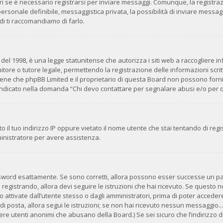
i se è necessario registrarsi per inviare messaggi. Comunque, la registra
 personale definibile, messaggistica privata, la possibilità di inviare messag
ndi ti raccomandiamo di farlo.
del 1998, è una legge statunitense che autorizza i siti web a raccogliere inf
tore o tutore legale, permettendo la registrazione delle informazioni scritt
ene che phpBB Limited e il proprietario di questa Board non possono fornir
o indicato nella domanda “Chi devo contattare per segnalare abusi e/o per 
 il tuo indirizzo IP oppure vietato il nome utente che stai tentando di regis
mministratore per avere assistenza.
ssword esattamente. Se sono corretti, allora possono esser successe un pai
 registrando, allora devi seguire le istruzioni che hai ricevuto. Se questo no
ttivate dall’utente stesso o dagli amministratori, prima di poter accedere. 
di posta, allora segui le istruzioni; se non hai ricevuto nessun messaggio... 
avere utenti anonimi che abusano della Board.) Se sei sicuro che l’indirizzo d