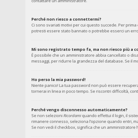
contattare un amministratore.
Perché non riesco a connettermi?
Ci sono svariati motivi per cui questo succede. Per prima 
potresti essere stato bannato o potrebbe esserci un erro
Mi sono registrato tempo fa, ma non riesco più a 
È possibile che un amministratore abbia cancellato o disa
messaggi, per ridurre la grandezza del database. Se il mo
Ho perso la mia password!
Niente panico! La tua password non può essere recuperata
tornerai in linea in poco tempo. Se riscontri difficoltà, con
Perché vengo disconnesso automaticamente?
Se non selezioni
Ricordami
quando effettui il login, il si
rimanere connesso, seleziona l’opzione quando entri, ma ri
Se non vedi il checkbox, significa che un amministratore h