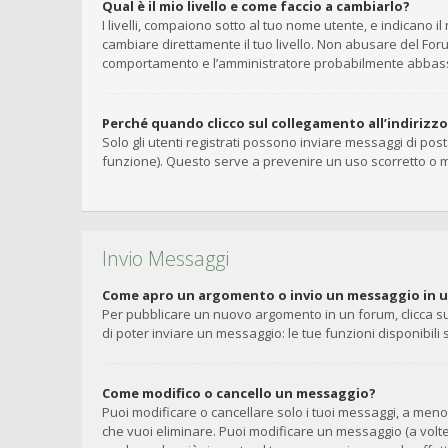
Qual è il mio livello e come faccio a cambiarlo?
I livelli, compaiono sotto al tuo nome utente, e indicano 
cambiare direttamente il tuo livello. Non abusare del Fo
comportamento e l’amministratore probabilmente abbasse
Perché quando clicco sul collegamento all’indirizz
Solo gli utenti registrati possono inviare messaggi di pos
funzione). Questo serve a prevenire un uso scorretto o m
Invio Messaggi
Come apro un argomento o invio un messaggio in 
Per pubblicare un nuovo argomento in un forum, clicca su
di poter inviare un messaggio: le tue funzioni disponibili
Come modifico o cancello un messaggio?
Puoi modificare o cancellare solo i tuoi messaggi, a me
che vuoi eliminare. Puoi modificare un messaggio (a volt