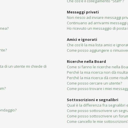
Che cos’è il collegamento “Staff”?
Messaggi privati
Non riesco ad inviare messaggi priv
Continuano ad arrivarmi messaggi pr
linea?
Ho ricevuto un messaggio di posta
Amici e ignorati
Che cos’è la mia lista amici e ignorat
nte?
Come posso aggiungere o rimuovere 
Ricerche nella Board
ta di un utente mi chiede di
Come si fanno le ricerche nella Bo
Perché la mia ricerca non dà risulta
Perché la mia ricerca dà come risu
Come posso cercare un utente?
rum?
Come posso trovare i miei messaggi
Sottoscrizioni e segnalibri
Qual è la differenza fra segnalibri e
sondaggio?
Come posso sottoscrivere un segna
Come posso sottoscrivere un forum
Come cancello le mie sottoscrizioni