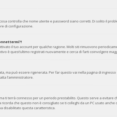
cosa controlla che nome utente e password siano corretti. Di solito il prob
re di configurazione.
connettermi?!
ttivato il tuo account per qualche ragione. Molti siti rimuovono periodicam
tivo è quest’ultimo registrati nuovamente e cerca di farti coinvolgere mag
, ma può essere rigenerata. Per far questo vai nella pagina di ingresso 
tatta l’amministratore.
stema ti terrà connesso per un periodo prestabilito. Questo serve a evitare
corda che questo non è consigliato se ti colleghi da un PC usato anche da alt
a disabilitato questa caratteristica.