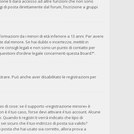
zione ti darà accesso ad altre funzioni che non sono
gi di posta direttamente dal forum, l’iscrizione a gruppi
ormazioni da i minori di età inferiore a 13 anni. Per avere
e dal minore. Se hai dubbi o incertezze, mettiti in
e consigli legali e non sono un punto di contatto per
questioni d’ordine legale concernenti questa Board?”.
trare. Può anche aver disabilitato le registrazioni per
o di cose: se il supporto «registrazione minore» è
n è il tuo caso, forse devi attivare il tuo account. Alcune
Quando ti registri ti verrà indicato che tipo di
sei sicuro che il tuo indirizzo di posta sia valido?
i posta che hai usato sia corretto, allora prova a