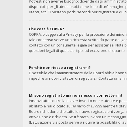
Potresti non averne bisogno: dipende dagli amministrator
disponibili per gli utenti ospiti come l’uso di un’immagine
utenti, ecc. Ti bastano pochi secondi per registrarti e qui
Che cosa è COPPA?
COPPA, o Legge sulla Privacy per la protezione dei minori 
tale consenso serve una richiesta scritta da parte del geni
contatto con un consulente legale per assistenza. Nota b
questioni legali di qualsiasi tipo, ad eccezione di quant
Perché non riesco a registrarmi?
È possibile che l’amministratore della Board abbia bannato
impedire ai nuovi visitatori di registrarsi. Contatta un a
Mi sono registrato ma non riesco a connettermi!
Innanzitutto controlla di aver inserito nome utente e pa
abilitato e hai cliccato su
Ho meno di 13 anni
mentre ti stavi
Board richiedono che tutte le nuove registrazioni vengano a
attivazione è richiesta. Se ti è stato inviato un messaggio 
(L’attivazione via posta serve a ridurre la possibilità di 