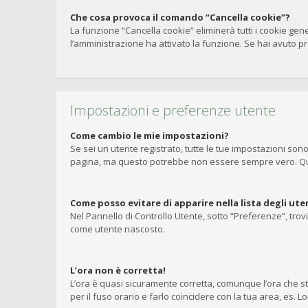
Che cosa provoca il comando “Cancella cookie”?
La funzione “Cancella cookie” eliminerà tutti i cookie gen
l’amministrazione ha attivato la funzione. Se hai avuto pro
Impostazioni e preferenze utente
Come cambio le mie impostazioni?
Se sei un utente registrato, tutte le tue impostazioni so
pagina, ma questo potrebbe non essere sempre vero. Ques
Come posso evitare di apparire nella lista degli uten
Nel Pannello di Controllo Utente, sotto “Preferenze”, trov
come utente nascosto.
L’ora non è corretta!
L’ora è quasi sicuramente corretta, comunque l’ora che st
per il fuso orario e farlo coincidere con la tua area, es. 