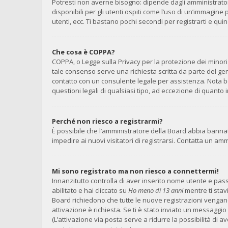
Potresti non averne bisogno: dipende dagli amministrator
disponibili per gli utenti ospiti come l’uso di un’immagine
utenti, ecc. Ti bastano pochi secondi per registrarti e qui
Che cosa è COPPA?
COPPA, o Legge sulla Privacy per la protezione dei minori 
tale consenso serve una richiesta scritta da parte del geni
contatto con un consulente legale per assistenza. Nota b
questioni legali di qualsiasi tipo, ad eccezione di quant
Perché non riesco a registrarmi?
È possibile che l’amministratore della Board abbia bannato
impedire ai nuovi visitatori di registrarsi. Contatta un a
Mi sono registrato ma non riesco a connettermi!
Innanzitutto controlla di aver inserito nome utente e pa
abilitato e hai cliccato su
Ho meno di 13 anni
mentre ti stavi
Board richiedono che tutte le nuove registrazioni vengano a
attivazione è richiesta. Se ti è stato inviato un messaggio 
(L’attivazione via posta serve a ridurre la possibilità di 