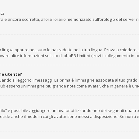
ata
’ora è ancora scorretta, allora l’orario memorizzato sull’orologio del server
 lingua oppure nessuno lo ha tradotto nella tua lingua. Prova a chiedere agl
are altre informazioni sul sito di phpBB Limited (trovi il collegamento in f
me utente?
do si leggono i messaggi. La prima è l’immagine associata al tuo grado, g
tto può esserci un’immagine più grande nota come avatar, che in genere è uni
rofilo” è possibile aggiungere un avatar utilizzando uno dei seguenti quatt
ecide anche il modo in cui gli avatar sono messi a disposizione. Se non ti 