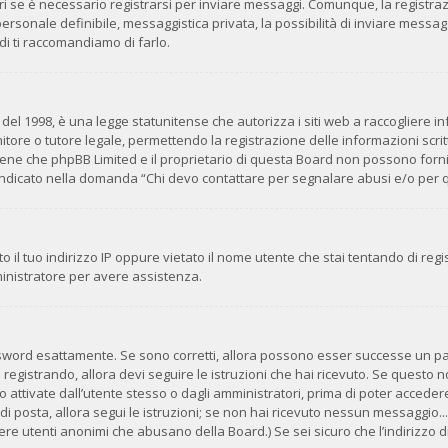
i se è necessario registrarsi per inviare messaggi. Comunque, la registra
 personale definibile, messaggistica privata, la possibilità di inviare messag
ndi ti raccomandiamo di farlo.
del 1998, è una legge statunitense che autorizza i siti web a raccogliere inf
tore o tutore legale, permettendo la registrazione delle informazioni scritt
ene che phpBB Limited e il proprietario di questa Board non possono fornir
o indicato nella domanda “Chi devo contattare per segnalare abusi e/o per 
 il tuo indirizzo IP oppure vietato il nome utente che stai tentando di regis
mministratore per avere assistenza.
ssword esattamente. Se sono corretti, allora possono esser successe un pai
 registrando, allora devi seguire le istruzioni che hai ricevuto. Se questo no
ttivate dall’utente stesso o dagli amministratori, prima di poter accedere. 
di posta, allora segui le istruzioni; se non hai ricevuto nessun messaggio... 
avere utenti anonimi che abusano della Board.) Se sei sicuro che l’indirizzo d