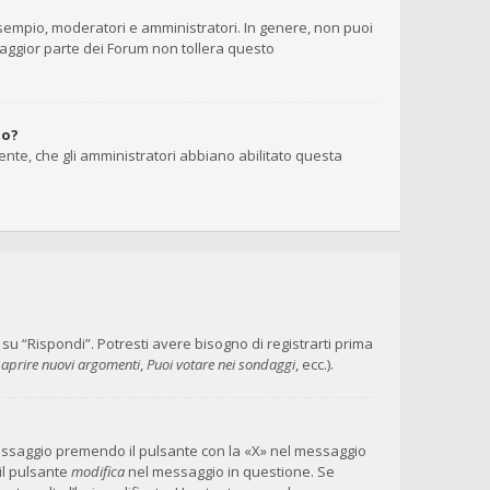
 esempio, moderatori e amministratori. In genere, non puoi
maggior parte dei Forum non tollera questo
to?
ente, che gli amministratori abbiano abilitato questa
 “Rispondi”. Potresti avere bisogno di registrarti prima
 aprire nuovi argomenti
,
Puoi votare nei sondaggi
, ecc.).
messaggio premendo il pulsante con la «X» nel messaggio
il pulsante
modifica
nel messaggio in questione. Se