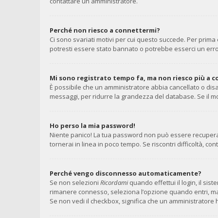
contattare un amministratore.
Perché non riesco a connettermi?
Ci sono svariati motivi per cui questo succede. Per prima 
potresti essere stato bannato o potrebbe esserci un erro
Mi sono registrato tempo fa, ma non riesco più a 
È possibile che un amministratore abbia cancellato o disa
messaggi, per ridurre la grandezza del database. Se il mo
Ho perso la mia password!
Niente panico! La tua password non può essere recuperata
tornerai in linea in poco tempo. Se riscontri difficoltà, con
Perché vengo disconnesso automaticamente?
Se non selezioni
Ricordami
quando effettui il login, il si
rimanere connesso, seleziona l’opzione quando entri, ma ri
Se non vedi il checkbox, significa che un amministratore h