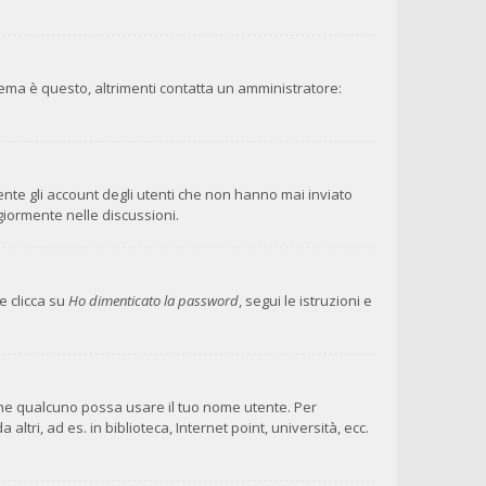
lema è questo, altrimenti contatta un amministratore:
ente gli account degli utenti che non hanno mai inviato
giormente nelle discussioni.
e clicca su
Ho dimenticato la password
, segui le istruzioni e
 che qualcuno possa usare il tuo nome utente. Per
ri, ad es. in biblioteca, Internet point, università, ecc.