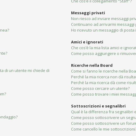
Che cos’è il collegamento “Staff”?
Messaggi privati
Non riesco ad inviare messaggi priv
Continuano ad arrivarmi messaggi pr
linea?
Ho ricevuto un messaggio di posta
Amici e ignorati
Che cos’è la mia lista amici e ignorat
nte?
Come posso aggiungere o rimuovere 
Ricerche nella Board
ta di un utente mi chiede di
Come si fanno le ricerche nella Bo
Perché la mia ricerca non dà risulta
Perché la mia ricerca dà come risu
Come posso cercare un utente?
rum?
Come posso trovare i miei messaggi
Sottoscrizioni e segnalibri
Qual è la differenza fra segnalibri e
sondaggio?
Come posso sottoscrivere un segna
Come posso sottoscrivere un forum
Come cancello le mie sottoscrizioni