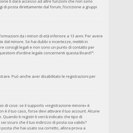
zione ti darà accesso ad altre funzioni che non sono
gi di posta direttamente dal forum, l’iscrizione a gruppi
ormazioni da i minori di età inferiore a 13 anni. Per avere
e dal minore. Se hai dubbi o incertezze, mettiti in
e consigli legali e non sono un punto di contatto per
questioni d’ordine legale concernenti questa Board?”.
trare. Può anche aver disabilitato le registrazioni per
o di cose: se il supporto «registrazione minore» è
n è il tuo caso, forse devi attivare il tuo account. Alcune
Quando ti registri ti verrà indicato che tipo di
sei sicuro che il tuo indirizzo di posta sia valido?
i posta che hai usato sia corretto, allora prova a