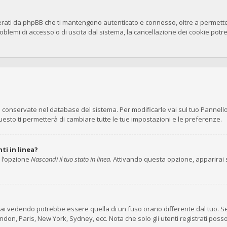
erati da phpBB che ti mantengono autenticato e connesso, oltre a permettert
blemi di accesso o di uscita dal sistema, la cancellazione dei cookie potreb
no conservate nel database del sistema. Per modificarle vai sul tuo Pannell
to ti permetterà di cambiare tutte le tue impostazioni e le preferenze.
ti in linea?
i l’opzione
Nascondi il tuo stato in linea
. Attivando questa opzione, apparirai s
ai vedendo potrebbe essere quella di un fuso orario differente dal tuo. Se
London, Paris, New York, Sydney, ecc. Nota che solo gli utenti registrati pos