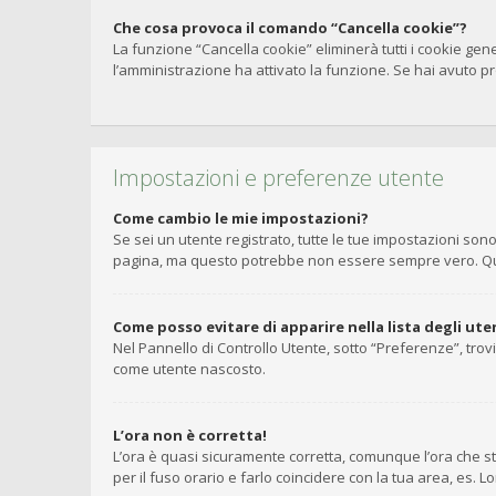
Che cosa provoca il comando “Cancella cookie”?
La funzione “Cancella cookie” eliminerà tutti i cookie gen
l’amministrazione ha attivato la funzione. Se hai avuto pro
Impostazioni e preferenze utente
Come cambio le mie impostazioni?
Se sei un utente registrato, tutte le tue impostazioni so
pagina, ma questo potrebbe non essere sempre vero. Ques
Come posso evitare di apparire nella lista degli uten
Nel Pannello di Controllo Utente, sotto “Preferenze”, trov
come utente nascosto.
L’ora non è corretta!
L’ora è quasi sicuramente corretta, comunque l’ora che st
per il fuso orario e farlo coincidere con la tua area, es. 