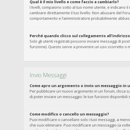
Qual è il mio livello e come faccio a cambiarlo?
I livelli, compaiono sotto al tuo nome utente, e indicano 
cambiare direttamente il tuo livello. Non abusare del Fo
comportamento e l’amministratore probabilmente abbasse
Perché quando clicco sul collegamento all’indirizz
Solo gli utenti registrati possono inviare messaggi di pos
funzione). Questo serve a prevenire un uso scorretto o m
Invio Messaggi
Come apro un argomento o invio un messaggio in 
Per pubblicare un nuovo argomento in un forum, clicca su
di poter inviare un messaggio: le tue funzioni disponibili
Come modifico o cancello un messaggio?
Puoi modificare o cancellare solo i tuoi messaggi, a me
che vuoi eliminare. Puoi modificare un messaggio (a volt