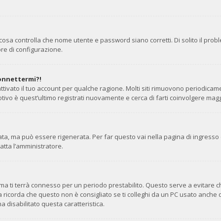
cosa controlla che nome utente e password siano corretti. Di solito il prob
re di configurazione.
connettermi?!
ttivato il tuo account per qualche ragione. Molti siti rimuovono periodicam
tivo è quest’ultimo registrati nuovamente e cerca di farti coinvolgere mag
, ma può essere rigenerata. Per far questo vai nella pagina di ingresso 
tatta l’amministratore.
stema ti terrà connesso per un periodo prestabilito. Questo serve a evitare
corda che questo non è consigliato se ti colleghi da un PC usato anche da alt
a disabilitato questa caratteristica.