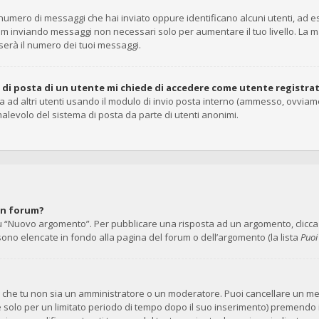
il numero di messaggi che hai inviato oppure identificano alcuni utenti, ad
rum inviando messaggi non necessari solo per aumentare il tuo livello. La 
rà il numero dei tuoi messaggi.
o di posta di un utente mi chiede di accedere come utente registra
ta ad altri utenti usando il modulo di invio posta interno (ammesso, ovviam
alevolo del sistema di posta da parte di utenti anonimi.
un forum?
 “Nuovo argomento”. Per pubblicare una risposta ad un argomento, clicca su
 sono elencate in fondo alla pagina del forum o dell’argomento (la lista
Puoi
no che tu non sia un amministratore o un moderatore. Puoi cancellare un 
e solo per un limitato periodo di tempo dopo il suo inserimento) premendo 