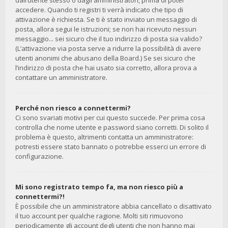
dall’utente stesso o dagli amministratori, prima di poter
accedere. Quando ti registri ti verrà indicato che tipo di
attivazione è richiesta. Se ti è stato inviato un messaggio di
posta, allora segui le istruzioni; se non hai ricevuto nessun
messaggio... sei sicuro che il tuo indirizzo di posta sia valido?
(L’attivazione via posta serve a ridurre la possibilità di avere
utenti anonimi che abusano della Board.) Se sei sicuro che
l’indirizzo di posta che hai usato sia corretto, allora prova a
contattare un amministratore.
Perché non riesco a connettermi?
Ci sono svariati motivi per cui questo succede. Per prima cosa
controlla che nome utente e password siano corretti. Di solito il
problema è questo, altrimenti contatta un amministratore:
potresti essere stato bannato o potrebbe esserci un errore di
configurazione.
Mi sono registrato tempo fa, ma non riesco più a
connettermi?!
È possibile che un amministratore abbia cancellato o disattivato
il tuo account per qualche ragione. Molti siti rimuovono
periodicamente gli account degli utenti che non hanno mai