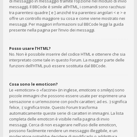
di messaggio in messaggio tramite l’opzione nel modulo di invio
messaggi). Il BBCode è simile all’HTML, i comandi sono racchiusi
tra parentesi quadre [ e ] anziché tra parentesi angolari < e > e
offre un controllo maggiore su cosa e come viene mostrato nei
messaggi. Per maggiori informazioni sul BBCode leggi la guida
presente nella pagina per l’invio dei messaggi.
Posso usare l’HTML?
No. Non è possibile inserire del codice HTML e ottenere che sia
interpretato come tale in questo Forum. La maggior parte delle
funzioni dell’HTML può essere sostituita dal BBCode.
Cosa sono le emoticon?
Le «emoticon» o «faccine» (in inglese,
emoticons
o
smileys
) sono
piccole immagini che possono essere usate per esprimere una
sensazione o un’emozione con pochi caratteri; ad es. :) significa
felice, :( significa triste. Questo Forum trasforma
automaticamente queste serie di caratteri in immagini. La lista
completa delle emoticon è visibile nella pagina di invio
messaggi. Cerca di non esagerare nell’uso delle emoticon,
possono facilmente rendere un messaggio illeggibile, e un
moderatore potrebbe decidere di modificarlo o addirittura