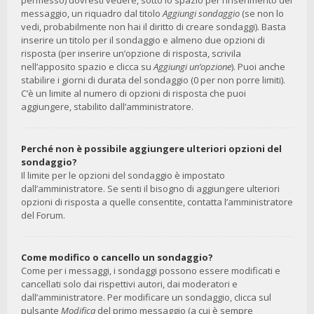
permesso) dovresti vedere, sotto lo spazio per l’inserimento del
messaggio, un riquadro dal titolo
Aggiungi sondaggio
(se non lo
vedi, probabilmente non hai il diritto di creare sondaggi). Basta
inserire un titolo per il sondaggio e almeno due opzioni di
risposta (per inserire un’opzione di risposta, scrivila
nell’apposito spazio e clicca su
Aggiungi un’opzione
). Puoi anche
stabilire i giorni di durata del sondaggio (0 per non porre limiti).
C’è un limite al numero di opzioni di risposta che puoi
aggiungere, stabilito dall’amministratore.
Perché non è possibile aggiungere ulteriori opzioni del
sondaggio?
Il limite per le opzioni del sondaggio è impostato
dall’amministratore. Se senti il bisogno di aggiungere ulteriori
opzioni di risposta a quelle consentite, contatta l’amministratore
del Forum.
Come modifico o cancello un sondaggio?
Come per i messaggi, i sondaggi possono essere modificati e
cancellati solo dai rispettivi autori, dai moderatori e
dall’amministratore. Per modificare un sondaggio, clicca sul
pulsante
Modifica
del primo messaggio (a cui è sempre