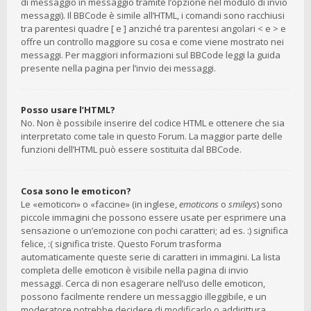
di messaggio in messaggio tramite l’opzione nel modulo di invio
messaggi). Il BBCode è simile all’HTML, i comandi sono racchiusi
tra parentesi quadre [ e ] anziché tra parentesi angolari < e > e
offre un controllo maggiore su cosa e come viene mostrato nei
messaggi. Per maggiori informazioni sul BBCode leggi la guida
presente nella pagina per l’invio dei messaggi.
Posso usare l’HTML?
No. Non è possibile inserire del codice HTML e ottenere che sia
interpretato come tale in questo Forum. La maggior parte delle
funzioni dell’HTML può essere sostituita dal BBCode.
Cosa sono le emoticon?
Le «emoticon» o «faccine» (in inglese,
emoticons
o
smileys
) sono
piccole immagini che possono essere usate per esprimere una
sensazione o un’emozione con pochi caratteri; ad es. :) significa
felice, :( significa triste. Questo Forum trasforma
automaticamente queste serie di caratteri in immagini. La lista
completa delle emoticon è visibile nella pagina di invio
messaggi. Cerca di non esagerare nell’uso delle emoticon,
possono facilmente rendere un messaggio illeggibile, e un
moderatore potrebbe decidere di modificarlo o addirittura