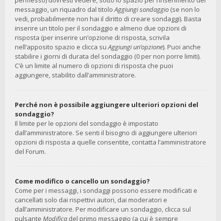
permesso) dovresti vedere, sotto lo spazio per l’inserimento del
messaggio, un riquadro dal titolo
Aggiungi sondaggio
(se non lo
vedi, probabilmente non hai il diritto di creare sondaggi). Basta
inserire un titolo per il sondaggio e almeno due opzioni di
risposta (per inserire un’opzione di risposta, scrivila
nell’apposito spazio e clicca su
Aggiungi un’opzione
). Puoi anche
stabilire i giorni di durata del sondaggio (0 per non porre limiti).
C’è un limite al numero di opzioni di risposta che puoi
aggiungere, stabilito dall’amministratore.
Perché non è possibile aggiungere ulteriori opzioni del
sondaggio?
Il limite per le opzioni del sondaggio è impostato
dall’amministratore. Se senti il bisogno di aggiungere ulteriori
opzioni di risposta a quelle consentite, contatta l’amministratore
del Forum.
Come modifico o cancello un sondaggio?
Come per i messaggi, i sondaggi possono essere modificati e
cancellati solo dai rispettivi autori, dai moderatori e
dall’amministratore. Per modificare un sondaggio, clicca sul
pulsante
Modifica
del primo messaggio (a cui è sempre