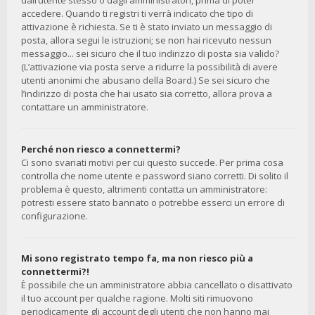
dall’utente stesso o dagli amministratori, prima di poter
accedere. Quando ti registri ti verrà indicato che tipo di
attivazione è richiesta. Se ti è stato inviato un messaggio di
posta, allora segui le istruzioni; se non hai ricevuto nessun
messaggio... sei sicuro che il tuo indirizzo di posta sia valido?
(L’attivazione via posta serve a ridurre la possibilità di avere
utenti anonimi che abusano della Board.) Se sei sicuro che
l’indirizzo di posta che hai usato sia corretto, allora prova a
contattare un amministratore.
Perché non riesco a connettermi?
Ci sono svariati motivi per cui questo succede. Per prima cosa
controlla che nome utente e password siano corretti. Di solito il
problema è questo, altrimenti contatta un amministratore:
potresti essere stato bannato o potrebbe esserci un errore di
configurazione.
Mi sono registrato tempo fa, ma non riesco più a
connettermi?!
È possibile che un amministratore abbia cancellato o disattivato
il tuo account per qualche ragione. Molti siti rimuovono
periodicamente gli account degli utenti che non hanno mai