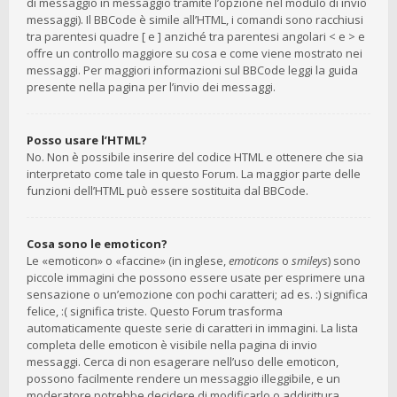
di messaggio in messaggio tramite l’opzione nel modulo di invio
messaggi). Il BBCode è simile all’HTML, i comandi sono racchiusi
tra parentesi quadre [ e ] anziché tra parentesi angolari < e > e
offre un controllo maggiore su cosa e come viene mostrato nei
messaggi. Per maggiori informazioni sul BBCode leggi la guida
presente nella pagina per l’invio dei messaggi.
Posso usare l’HTML?
No. Non è possibile inserire del codice HTML e ottenere che sia
interpretato come tale in questo Forum. La maggior parte delle
funzioni dell’HTML può essere sostituita dal BBCode.
Cosa sono le emoticon?
Le «emoticon» o «faccine» (in inglese,
emoticons
o
smileys
) sono
piccole immagini che possono essere usate per esprimere una
sensazione o un’emozione con pochi caratteri; ad es. :) significa
felice, :( significa triste. Questo Forum trasforma
automaticamente queste serie di caratteri in immagini. La lista
completa delle emoticon è visibile nella pagina di invio
messaggi. Cerca di non esagerare nell’uso delle emoticon,
possono facilmente rendere un messaggio illeggibile, e un
moderatore potrebbe decidere di modificarlo o addirittura