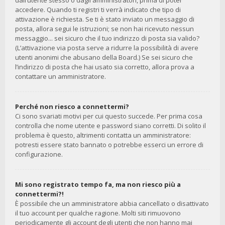
dall’utente stesso o dagli amministratori, prima di poter
accedere. Quando ti registri ti verrà indicato che tipo di
attivazione è richiesta. Se ti è stato inviato un messaggio di
posta, allora segui le istruzioni; se non hai ricevuto nessun
messaggio... sei sicuro che il tuo indirizzo di posta sia valido?
(L’attivazione via posta serve a ridurre la possibilità di avere
utenti anonimi che abusano della Board.) Se sei sicuro che
l’indirizzo di posta che hai usato sia corretto, allora prova a
contattare un amministratore.
Perché non riesco a connettermi?
Ci sono svariati motivi per cui questo succede. Per prima cosa
controlla che nome utente e password siano corretti. Di solito il
problema è questo, altrimenti contatta un amministratore:
potresti essere stato bannato o potrebbe esserci un errore di
configurazione.
Mi sono registrato tempo fa, ma non riesco più a
connettermi?!
È possibile che un amministratore abbia cancellato o disattivato
il tuo account per qualche ragione. Molti siti rimuovono
periodicamente gli account degli utenti che non hanno mai