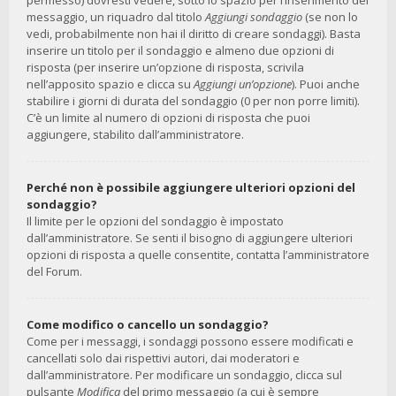
permesso) dovresti vedere, sotto lo spazio per l’inserimento del
messaggio, un riquadro dal titolo
Aggiungi sondaggio
(se non lo
vedi, probabilmente non hai il diritto di creare sondaggi). Basta
inserire un titolo per il sondaggio e almeno due opzioni di
risposta (per inserire un’opzione di risposta, scrivila
nell’apposito spazio e clicca su
Aggiungi un’opzione
). Puoi anche
stabilire i giorni di durata del sondaggio (0 per non porre limiti).
C’è un limite al numero di opzioni di risposta che puoi
aggiungere, stabilito dall’amministratore.
Perché non è possibile aggiungere ulteriori opzioni del
sondaggio?
Il limite per le opzioni del sondaggio è impostato
dall’amministratore. Se senti il bisogno di aggiungere ulteriori
opzioni di risposta a quelle consentite, contatta l’amministratore
del Forum.
Come modifico o cancello un sondaggio?
Come per i messaggi, i sondaggi possono essere modificati e
cancellati solo dai rispettivi autori, dai moderatori e
dall’amministratore. Per modificare un sondaggio, clicca sul
pulsante
Modifica
del primo messaggio (a cui è sempre