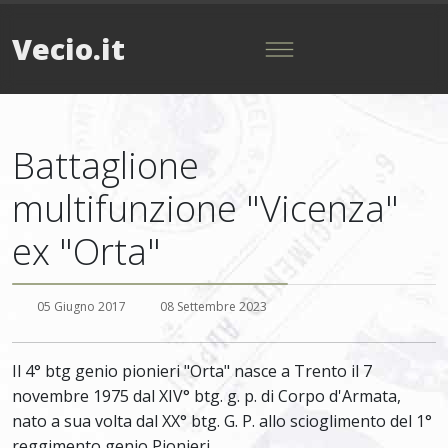
Vecio.it
Battaglione
multifunzione "Vicenza"
ex "Orta"
05 Giugno 2017
08 Settembre 2023
Il 4° btg genio pionieri "Orta" nasce a Trento il 7
novembre 1975 dal XIV° btg. g. p. di Corpo d'Armata,
nato a sua volta dal XX° btg. G. P. allo scioglimento del 1°
reggimento genio Pionieri.