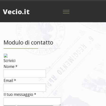
Vecio.it
Modulo di contatto
Scrivici
Nome
*
Email
*
Il tuo messaggio
*