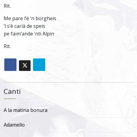
Rit.
Me pare l’è ‘n borgheis
‘l s’è carià de speis
pe faim’ande ‘nti Alpin
Rit.
Canti
A la matina bonura
Adamello