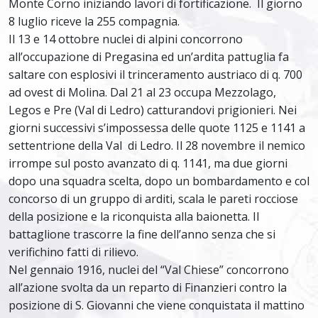
Monte Corno iniziando lavori di fortificazione. Il giorno
8 luglio riceve la 255 compagnia.
Il 13 e 14 ottobre nuclei di alpini concorrono
all’occupazione di Pregasina ed un’ardita pattuglia fa
saltare con esplosivi il trinceramento austriaco di q. 700
ad ovest di Molina. Dal 21 al 23 occupa Mezzolago,
Legos e Pre (Val di Ledro) catturandovi prigionieri. Nei
giorni successivi s’impossessa delle quote 1125 e 1141 a
settentrione della Val di Ledro. Il 28 novembre il nemico
irrompe sul posto avanzato di q. 1141, ma due giorni
dopo una squadra scelta, dopo un bombardamento e col
concorso di un gruppo di arditi, scala le pareti rocciose
della posizione e la riconquista alla baionetta. Il
battaglione trascorre la fine dell’anno senza che si
verifichino fatti di rilievo.
Nel gennaio 1916, nuclei del “Val Chiese” concorrono
all’azione svolta da un reparto di Finanzieri contro la
posizione di S. Giovanni che viene conquistata il mattino