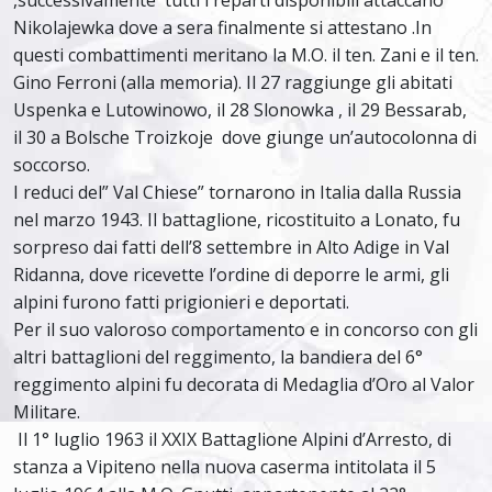
,successivamente tutti i reparti disponibili attaccano
Nikolajewka dove a sera finalmente si attestano .In
questi combattimenti meritano la M.O. il ten. Zani e il ten.
Gino Ferroni (alla memoria). Il 27 raggiunge gli abitati
Uspenka e Lutowinowo, il 28 Slonowka , il 29 Bessarab,
il 30 a Bolsche Troizkoje dove giunge un’autocolonna di
soccorso.
I reduci del” Val Chiese” tornarono in Italia dalla Russia
nel marzo 1943. Il battaglione, ricostituito a Lonato, fu
sorpreso dai fatti dell’8 settembre in Alto Adige in Val
Ridanna, dove ricevette l’ordine di deporre le armi, gli
alpini furono fatti prigionieri e deportati.
Per il suo valoroso comportamento e in concorso con gli
altri battaglioni del reggimento, la bandiera del 6°
reggimento alpini fu decorata di Medaglia d’Oro al Valor
Militare.
Il 1° luglio 1963 il XXIX Battaglione Alpini d’Arresto, di
stanza a Vipiteno nella nuova caserma intitolata il 5