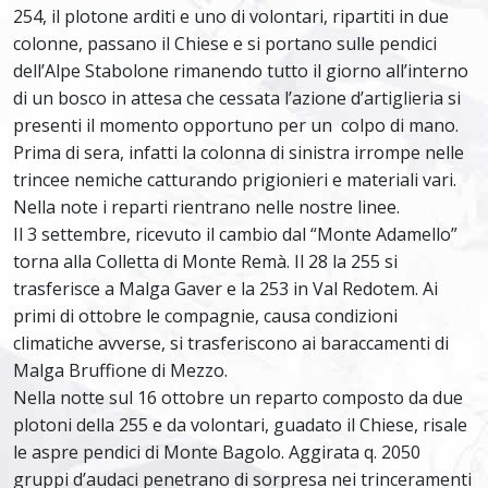
254, il plotone arditi e uno di volontari, ripartiti in due
colonne, passano il Chiese e si portano sulle pendici
dell’Alpe Stabolone rimanendo tutto il giorno all’interno
di un bosco in attesa che cessata l’azione d’artiglieria si
presenti il momento opportuno per un colpo di mano.
Prima di sera, infatti la colonna di sinistra irrompe nelle
trincee nemiche catturando prigionieri e materiali vari.
Nella note i reparti rientrano nelle nostre linee.
Il 3 settembre, ricevuto il cambio dal “Monte Adamello”
torna alla Colletta di Monte Remà. Il 28 la 255 si
trasferisce a Malga Gaver e la 253 in Val Redotem. Ai
primi di ottobre le compagnie, causa condizioni
climatiche avverse, si trasferiscono ai baraccamenti di
Malga Bruffione di Mezzo.
Nella notte sul 16 ottobre un reparto composto da due
plotoni della 255 e da volontari, guadato il Chiese, risale
le aspre pendici di Monte Bagolo. Aggirata q. 2050
gruppi d’audaci penetrano di sorpresa nei trinceramenti