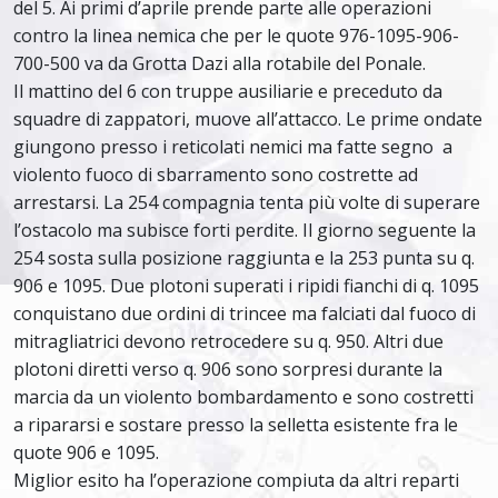
del 5. Ai primi d’aprile prende parte alle operazioni
contro la linea nemica che per le quote 976-1095-906-
700-500 va da Grotta Dazi alla rotabile del Ponale.
Il mattino del 6 con truppe ausiliarie e preceduto da
squadre di zappatori, muove all’attacco. Le prime ondate
giungono presso i reticolati nemici ma fatte segno a
violento fuoco di sbarramento sono costrette ad
arrestarsi. La 254 compagnia tenta più volte di superare
l’ostacolo ma subisce forti perdite. Il giorno seguente la
254 sosta sulla posizione raggiunta e la 253 punta su q.
906 e 1095. Due plotoni superati i ripidi fianchi di q. 1095
conquistano due ordini di trincee ma falciati dal fuoco di
mitragliatrici devono retrocedere su q. 950. Altri due
plotoni diretti verso q. 906 sono sorpresi durante la
marcia da un violento bombardamento e sono costretti
a ripararsi e sostare presso la selletta esistente fra le
quote 906 e 1095.
Miglior esito ha l’operazione compiuta da altri reparti