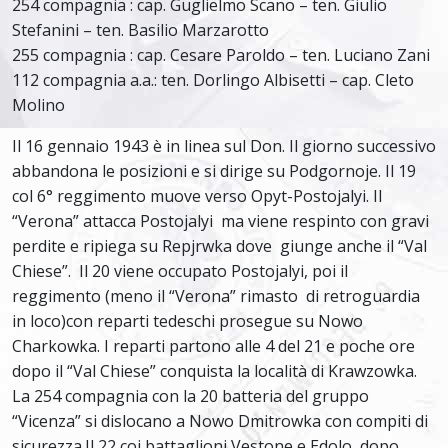
254 compagnia : cap. Guglielmo Scano – ten. Giulio
Stefanini – ten. Basilio Marzarotto
255 compagnia : cap. Cesare Paroldo – ten. Luciano Zani
112 compagnia a.a.: ten. Dorlingo Albisetti – cap. Cleto
Molino
Il 16 gennaio 1943 è in linea sul Don. Il giorno successivo
abbandona le posizioni e si dirige su Podgornoje. Il 19
col 6° reggimento muove verso Opyt-Postojalyi. Il
“Verona” attacca Postojalyi ma viene respinto con gravi
perdite e ripiega su Repjrwka dove giunge anche il “Val
Chiese”. Il 20 viene occupato Postojalyi, poi il
reggimento (meno il “Verona” rimasto di retroguardia
in loco)con reparti tedeschi prosegue su Nowo
Charkowka. I reparti partono alle 4 del 21 e poche ore
dopo il “Val Chiese” conquista la località di Krawzowka.
La 254 compagnia con la 20 batteria del gruppo
“Vicenza” si dislocano a Nowo Dmitrowka con compiti di
sicurezza.Il 22 coi battaglioni Vestone e Edolo, dopo