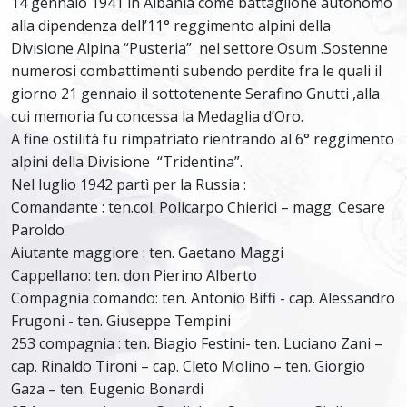
14 gennaio 1941 in Albania come battaglione autonomo
alla dipendenza dell’11° reggimento alpini della
Divisione Alpina “Pusteria” nel settore Osum .Sostenne
numerosi combattimenti subendo perdite fra le quali il
giorno 21 gennaio il sottotenente Serafino Gnutti ,alla
cui memoria fu concessa la Medaglia d’Oro.
A fine ostilità fu rimpatriato rientrando al 6° reggimento
alpini della Divisione “Tridentina”.
Nel luglio 1942 partì per la Russia :
Comandante : ten.col. Policarpo Chierici – magg. Cesare
Paroldo
Aiutante maggiore : ten. Gaetano Maggi
Cappellano: ten. don Pierino Alberto
Compagnia comando: ten. Antonio Biffi - cap. Alessandro
Frugoni - ten. Giuseppe Tempini
253 compagnia : ten. Biagio Festini- ten. Luciano Zani –
cap. Rinaldo Tironi – cap. Cleto Molino – ten. Giorgio
Gaza – ten. Eugenio Bonardi