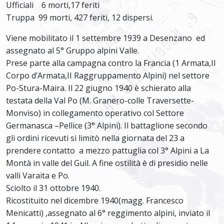
Ufficiali 6 morti,17 feriti
Truppa 99 morti, 427 feriti, 12 dispersi.
Viene mobilitato il 1 settembre 1939 a Desenzano ed
assegnato al 5° Gruppo alpini Valle.
Prese parte alla campagna contro la Francia (1 Armata,II
Corpo d’Armata,II Raggruppamento Alpini) nel settore
Po-Stura-Maira. Il 22 giugno 1940 è schierato alla
testata della Val Po (M. Granero-colle Traversette-
Monviso) in collegamento operativo col Settore
Germanasca –Pellice (3° Alpini). Il battaglione secondo
gli ordini ricevuti si limitò nella giornata del 23 a
prendere contatto a mezzo pattuglia col 3° Alpini a La
Montà in valle del Guil. A fine ostilità è di presidio nelle
valli Varaita e Po.
Sciolto il 31 ottobre 1940.
Ricostituito nel dicembre 1940(magg. Francesco
Menicatti) ,assegnato al 6° reggimento alpini, inviato il