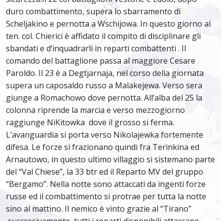
duro combattimento, supera lo sbarramento di
Scheljakino e pernotta a Wschijowa. In questo giorno al
ten. col. Chierici è affidato il compito di disciplinare gli
sbandati e d’inquadrarli in reparti combattenti . Il
comando del battaglione passa al maggiore Cesare
Paroldo. Il 23 è a Degtjarnaja, nel corso della giornata
supera un caposaldo russo a Malakejewa. Verso sera
giunge a Romachowo dove pernotta. All’alba del 25 la
colonna riprende la marcia e verso mezzogiorno
raggiunge NiKitowka dove il grosso si ferma.
L’avanguardia si porta verso Nikolajewka fortemente
difesa. Le forze si frazionano quindi fra Terinkina ed
Arnautowo, in questo ultimo villaggio si sistemano parte
del “Val Chiese”, la 33 btr ed il Reparto MV del gruppo
“Bergamo”. Nella notte sono attaccati da ingenti forze
russe ed il combattimento si protrae per tutta la notte
sino al mattino. Il nemico è vinto grazie al “Tirano”