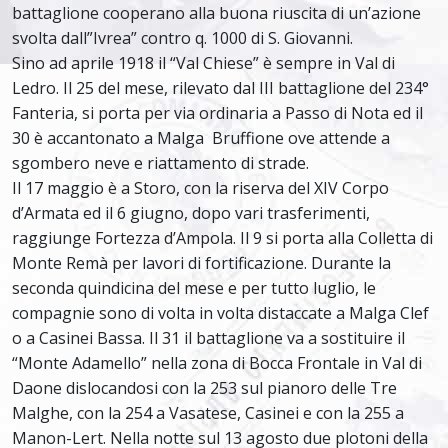
battaglione cooperano alla buona riuscita di un’azione
svolta dall”Ivrea” contro q. 1000 di S. Giovanni.
Sino ad aprile 1918 il “Val Chiese” è sempre in Val di
Ledro. Il 25 del mese, rilevato dal III battaglione del 234°
Fanteria, si porta per via ordinaria a Passo di Nota ed il
30 è accantonato a Malga Bruffione ove attende a
sgombero neve e riattamento di strade.
Il 17 maggio è a Storo, con la riserva del XIV Corpo
d’Armata ed il 6 giugno, dopo vari trasferimenti,
raggiunge Fortezza d’Ampola. Il 9 si porta alla Colletta di
Monte Remà per lavori di fortificazione. Durante la
seconda quindicina del mese e per tutto luglio, le
compagnie sono di volta in volta distaccate a Malga Clef
o a Casinei Bassa. Il 31 il battaglione va a sostituire il
“Monte Adamello” nella zona di Bocca Frontale in Val di
Daone dislocandosi con la 253 sul pianoro delle Tre
Malghe, con la 254 a Vasatese, Casinei e con la 255 a
Manon-Lert. Nella notte sul 13 agosto due plotoni della