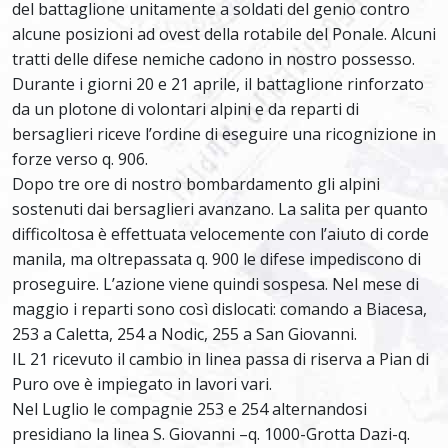
del battaglione unitamente a soldati del genio contro
alcune posizioni ad ovest della rotabile del Ponale. Alcuni
tratti delle difese nemiche cadono in nostro possesso.
Durante i giorni 20 e 21 aprile, il battaglione rinforzato
da un plotone di volontari alpini e da reparti di
bersaglieri riceve l’ordine di eseguire una ricognizione in
forze verso q. 906.
Dopo tre ore di nostro bombardamento gli alpini
sostenuti dai bersaglieri avanzano. La salita per quanto
difficoltosa è effettuata velocemente con l’aiuto di corde
manila, ma oltrepassata q. 900 le difese impediscono di
proseguire. L’azione viene quindi sospesa. Nel mese di
maggio i reparti sono così dislocati: comando a Biacesa,
253 a Caletta, 254 a Nodic, 255 a San Giovanni.
IL 21 ricevuto il cambio in linea passa di riserva a Pian di
Puro ove è impiegato in lavori vari.
Nel Luglio le compagnie 253 e 254 alternandosi
presidiano la linea S. Giovanni –q. 1000-Grotta Dazi-q.