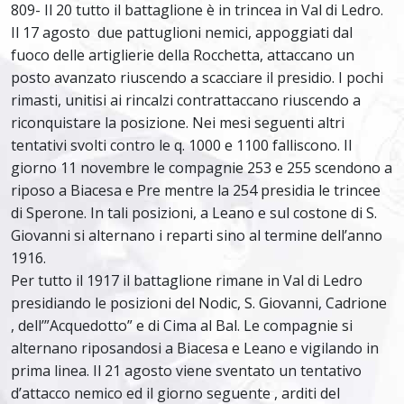
809- Il 20 tutto il battaglione è in trincea in Val di Ledro.
Il 17 agosto due pattuglioni nemici, appoggiati dal
fuoco delle artiglierie della Rocchetta, attaccano un
posto avanzato riuscendo a scacciare il presidio. I pochi
rimasti, unitisi ai rincalzi contrattaccano riuscendo a
riconquistare la posizione. Nei mesi seguenti altri
tentativi svolti contro le q. 1000 e 1100 falliscono. Il
giorno 11 novembre le compagnie 253 e 255 scendono a
riposo a Biacesa e Pre mentre la 254 presidia le trincee
di Sperone. In tali posizioni, a Leano e sul costone di S.
Giovanni si alternano i reparti sino al termine dell’anno
1916.
Per tutto il 1917 il battaglione rimane in Val di Ledro
presidiando le posizioni del Nodic, S. Giovanni, Cadrione
, dell’”Acquedotto” e di Cima al Bal. Le compagnie si
alternano riposandosi a Biacesa e Leano e vigilando in
prima linea. Il 21 agosto viene sventato un tentativo
d’attacco nemico ed il giorno seguente , arditi del